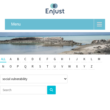
Menu
ALL
A
B
C
D
E
F
G
H
I
J
K
L
M
N
O
P
Q
R
S
T
U
V
W
X
Y
Z