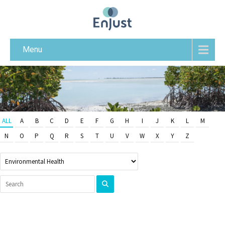
Menu
ALL
A
B
C
D
E
F
G
H
I
J
K
L
M
N
O
P
Q
R
S
T
U
V
W
X
Y
Z