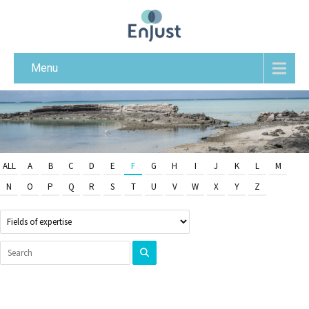
Menu
ALL
A
B
C
D
E
F
G
H
I
J
K
L
M
N
O
P
Q
R
S
T
U
V
W
X
Y
Z