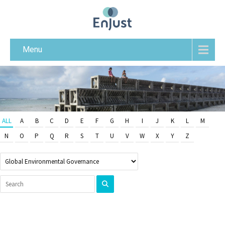
Menu
ALL
A
B
C
D
E
F
G
H
I
J
K
L
M
N
O
P
Q
R
S
T
U
V
W
X
Y
Z