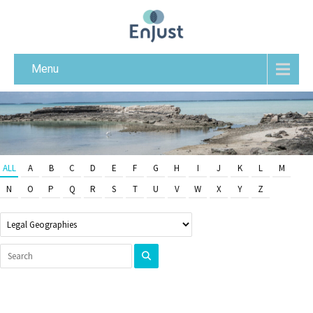
Menu
ALL
A
B
C
D
E
F
G
H
I
J
K
L
M
N
O
P
Q
R
S
T
U
V
W
X
Y
Z