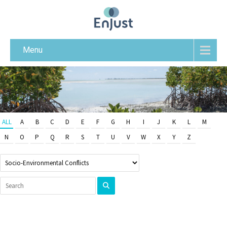
Menu
ALL
A
B
C
D
E
F
G
H
I
J
K
L
M
N
O
P
Q
R
S
T
U
V
W
X
Y
Z