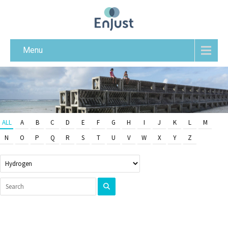
Menu
ALL
A
B
C
D
E
F
G
H
I
J
K
L
M
N
O
P
Q
R
S
T
U
V
W
X
Y
Z