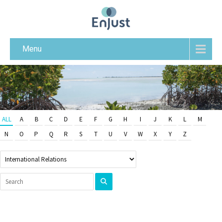
Menu
ALL
A
B
C
D
E
F
G
H
I
J
K
L
M
N
O
P
Q
R
S
T
U
V
W
X
Y
Z