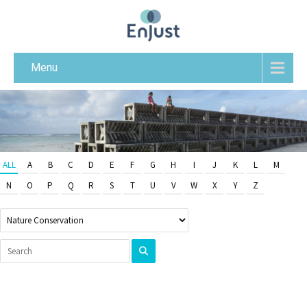
Menu
ALL
A
B
C
D
E
F
G
H
I
J
K
L
M
N
O
P
Q
R
S
T
U
V
W
X
Y
Z