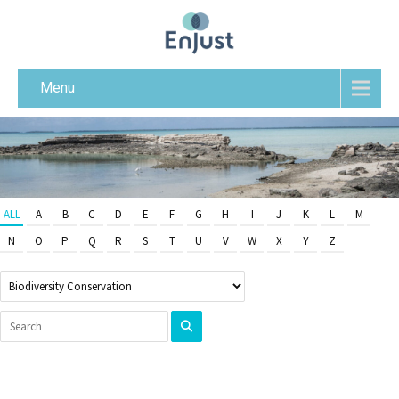
Menu
ALL
A
B
C
D
E
F
G
H
I
J
K
L
M
N
O
P
Q
R
S
T
U
V
W
X
Y
Z