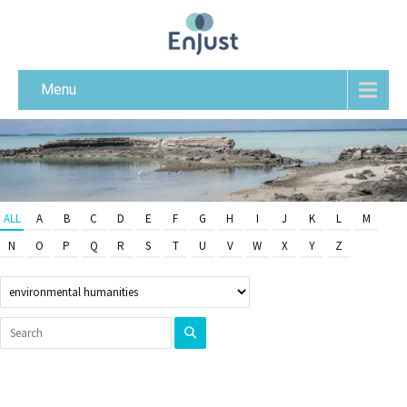
Menu
ALL
A
B
C
D
E
F
G
H
I
J
K
L
M
N
O
P
Q
R
S
T
U
V
W
X
Y
Z