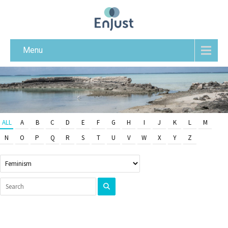
Menu
ALL
A
B
C
D
E
F
G
H
I
J
K
L
M
N
O
P
Q
R
S
T
U
V
W
X
Y
Z