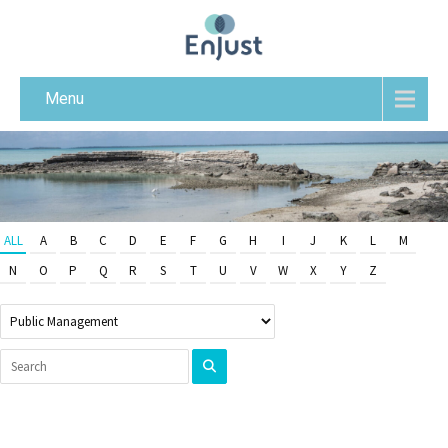
Menu
ALL
A
B
C
D
E
F
G
H
I
J
K
L
M
N
O
P
Q
R
S
T
U
V
W
X
Y
Z