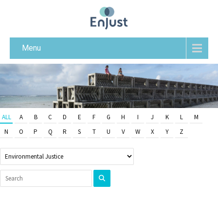
Menu
ALL
A
B
C
D
E
F
G
H
I
J
K
L
M
N
O
P
Q
R
S
T
U
V
W
X
Y
Z