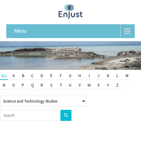
Menu
ALL
A
B
C
D
E
F
G
H
I
J
K
L
M
N
O
P
Q
R
S
T
U
V
W
X
Y
Z