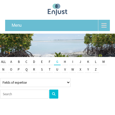
Menu
ALL
A
B
C
D
E
F
G
H
I
J
K
L
M
N
O
P
Q
R
S
T
U
V
W
X
Y
Z