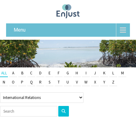
Menu
ALL
A
B
C
D
E
F
G
H
I
J
K
L
M
N
O
P
Q
R
S
T
U
V
W
X
Y
Z