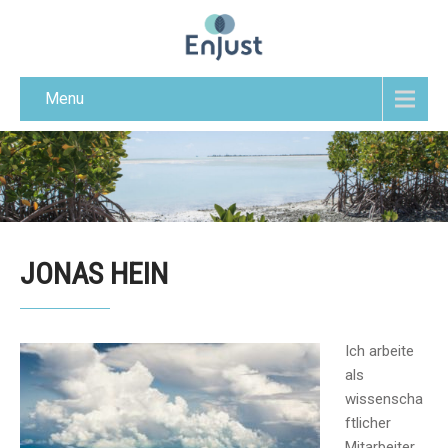
Menu
JONAS HEIN
Ich arbeite
als
wissenscha
ftlicher
Mitarbeiter