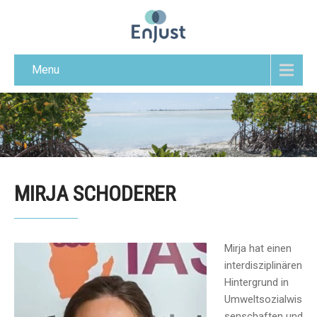
Menu
MIRJA SCHODERER
Mirja hat einen
interdisziplinären
Hintergrund in
Umweltsozialwis
senschaften und