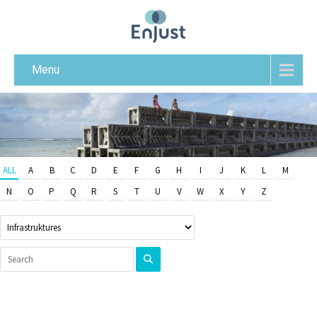
Menu
ALL
A
B
C
D
E
F
G
H
I
J
K
L
M
N
O
P
Q
R
S
T
U
V
W
X
Y
Z