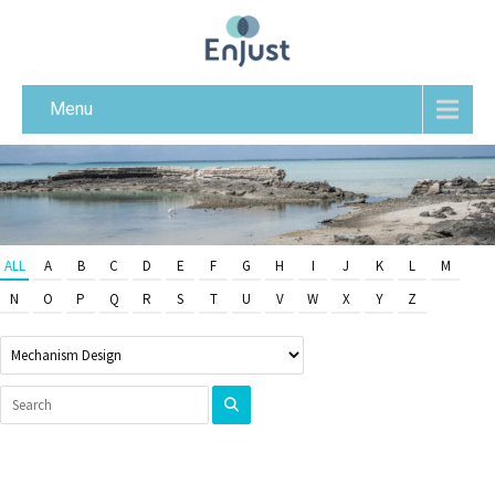
Menu
ALL
A
B
C
D
E
F
G
H
I
J
K
L
M
N
O
P
Q
R
S
T
U
V
W
X
Y
Z