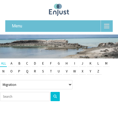
Menu
ALL
A
B
C
D
E
F
G
H
I
J
K
L
M
N
O
P
Q
R
S
T
U
V
W
X
Y
Z