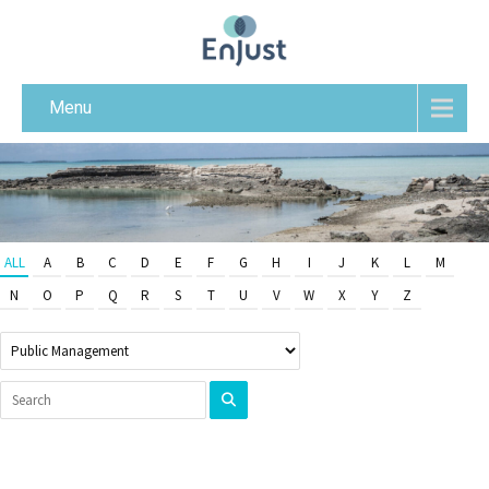
Menu
ALL
A
B
C
D
E
F
G
H
I
J
K
L
M
N
O
P
Q
R
S
T
U
V
W
X
Y
Z